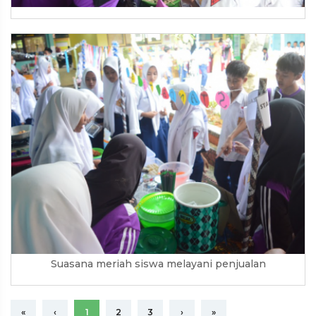
Suasana meriah siswa melayani penjualan
«
‹
1
2
3
›
»