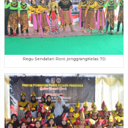
Regu Sendatari Roro jonggrangKelas 7D